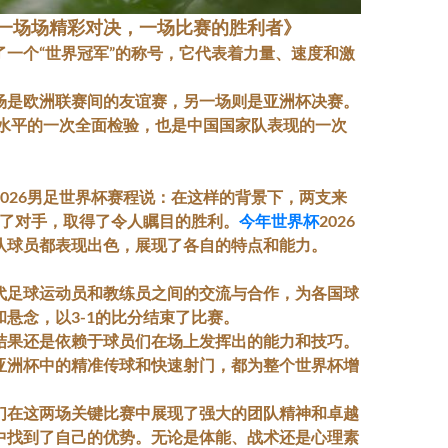
：一场场精彩对决，一场比赛的胜利者》
一个“世界冠军”的称号，它代表着力量、速度和激
。
场是欧洲联赛间的友谊赛，另一场则是亚洲杯决赛。
球水平的一次全面检验，也是中国国家队表现的一次
2026男足世界杯赛程说：在这样的背景下，两支来
败了对手，取得了令人瞩目的胜利。
今年世界杯
2026
队球员都表现出色，展现了各自的特点和能力。
代足球运动员和教练员之间的交流与合作，为各国球
悬念，以3-1的比分结束了比赛。
结果还是依赖于球员们在场上发挥出的能力和技巧。
亚洲杯中的精准传球和快速射门，都为整个世界杯增
们在这两场关键比赛中展现了强大的团队精神和卓越
中找到了自己的优势。无论是体能、战术还是心理素