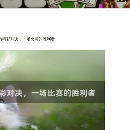
一场场精彩对决，一场比赛的胜利者