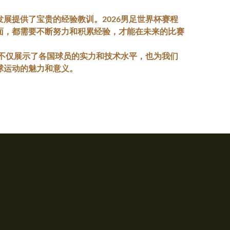
展提供了宝贵的经验教训。2026男足世界杯赛程
面，都需要不断努力和积累经验，才能在未来的比赛
它不仅展示了各国球员的实力和技术水平，也为我们
球运动的魅力和意义。