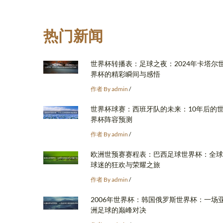
热门新闻
世界杯转播表：足球之夜：2024年卡塔尔
界杯的精彩瞬间与感悟
作者 By admin
/
世界杯球赛：西班牙队的未来：10年后的
界杯阵容预测
作者 By admin
/
欧洲世预赛赛程表：巴西足球世界杯：全球
球迷的狂欢与荣耀之旅
作者 By admin
/
2006年世界杯：韩国俄罗斯世界杯：一场
洲足球的巅峰对决