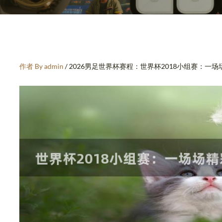
作者 By admin
/ 2026男足世界杯赛程：世界杯2018小组赛：