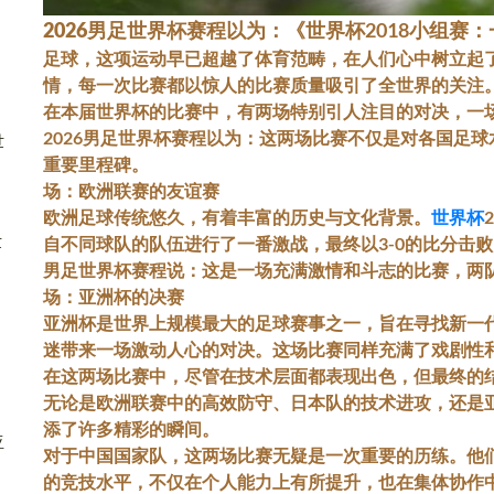
2026男足世界杯赛程
以为：《世界杯2018小组赛
足球，这项运动早已超越了体育范畴，在人们心中树立起了
情，每一次比赛都以惊人的比赛质量吸引了全世界的关注
在本届世界杯的比赛中，有两场特别引人注目的对决，一
2026男足世界杯赛程以为：这两场比赛不仅是对各国足
世
重要里程碑。
场：欧洲联赛的友谊赛
欧洲足球传统悠久，有着丰富的历史与文化背景。
世界杯
世
自不同球队的队伍进行了一番激战，最终以3-0的比分击
男足世界杯赛程说：这是一场充满激情和斗志的比赛，两
场：亚洲杯的决赛
亚洲杯是世界上规模最大的足球赛事之一，旨在寻找新一
迷带来一场激动人心的对决。这场比赛同样充满了戏剧性和
在这两场比赛中，尽管在技术层面都表现出色，但最终的
无论是欧洲联赛中的高效防守、日本队的技术进攻，还是
添了许多精彩的瞬间。
亚
对于中国国家队，这两场比赛无疑是一次重要的历练。他
的竞技水平，不仅在个人能力上有所提升，也在集体协作