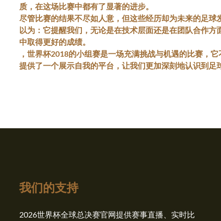
质，在这场比赛中都有了显著的进步。
尽管比赛的结果不尽如人意，但这些经历却为未来的足球发
以为：它提醒我们，无论是在技术层面还是在团队合作方
中取得更好的成绩。
，世界杯2018的小组赛是一场充满挑战与机遇的比赛，
提供了一个展示自我的平台，让我们更加深刻地认识到足
我们的支持
2026世界杯全球总决赛官网提供赛事直播、实时比