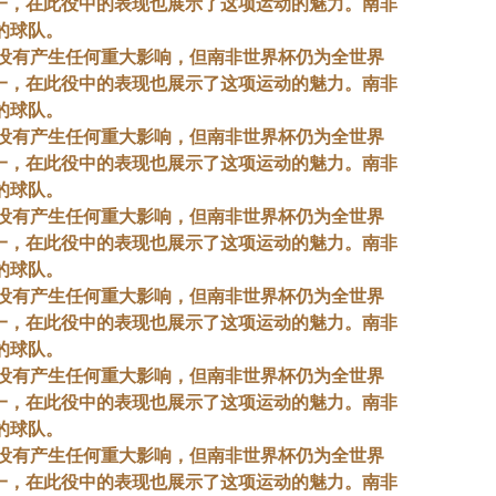
一，在此役中的表现也展示了这项运动的魅力。南非
的球队。
后没有产生任何重大影响，但南非世界杯仍为全世界
一，在此役中的表现也展示了这项运动的魅力。南非
的球队。
后没有产生任何重大影响，但南非世界杯仍为全世界
一，在此役中的表现也展示了这项运动的魅力。南非
的球队。
后没有产生任何重大影响，但南非世界杯仍为全世界
一，在此役中的表现也展示了这项运动的魅力。南非
的球队。
后没有产生任何重大影响，但南非世界杯仍为全世界
一，在此役中的表现也展示了这项运动的魅力。南非
的球队。
后没有产生任何重大影响，但南非世界杯仍为全世界
一，在此役中的表现也展示了这项运动的魅力。南非
的球队。
后没有产生任何重大影响，但南非世界杯仍为全世界
一，在此役中的表现也展示了这项运动的魅力。南非