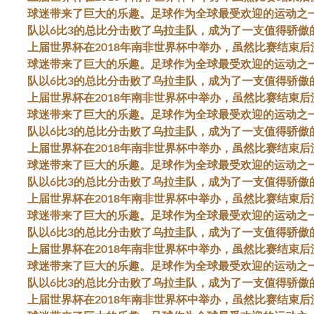
球迷带来了巨大的乐趣。足球作为全球最受欢迎的运动之
队以6比3的总比分击败了乌拉圭队，成为了一支值得骄傲
上届世界杯在2018年南非世界杯中举办，虽然比赛结束
球迷带来了巨大的乐趣。足球作为全球最受欢迎的运动之
队以6比3的总比分击败了乌拉圭队，成为了一支值得骄傲
上届世界杯在2018年南非世界杯中举办，虽然比赛结束
球迷带来了巨大的乐趣。足球作为全球最受欢迎的运动之
队以6比3的总比分击败了乌拉圭队，成为了一支值得骄傲
上届世界杯在2018年南非世界杯中举办，虽然比赛结束
球迷带来了巨大的乐趣。足球作为全球最受欢迎的运动之
队以6比3的总比分击败了乌拉圭队，成为了一支值得骄傲
上届世界杯在2018年南非世界杯中举办，虽然比赛结束
球迷带来了巨大的乐趣。足球作为全球最受欢迎的运动之
队以6比3的总比分击败了乌拉圭队，成为了一支值得骄傲
上届世界杯在2018年南非世界杯中举办，虽然比赛结束
球迷带来了巨大的乐趣。足球作为全球最受欢迎的运动之
队以6比3的总比分击败了乌拉圭队，成为了一支值得骄傲
上届世界杯在2018年南非世界杯中举办，虽然比赛结束