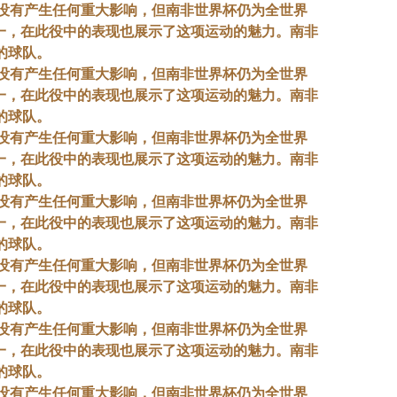
后没有产生任何重大影响，但南非世界杯仍为全世界
一，在此役中的表现也展示了这项运动的魅力。南非
的球队。
后没有产生任何重大影响，但南非世界杯仍为全世界
一，在此役中的表现也展示了这项运动的魅力。南非
的球队。
后没有产生任何重大影响，但南非世界杯仍为全世界
一，在此役中的表现也展示了这项运动的魅力。南非
的球队。
后没有产生任何重大影响，但南非世界杯仍为全世界
一，在此役中的表现也展示了这项运动的魅力。南非
的球队。
后没有产生任何重大影响，但南非世界杯仍为全世界
一，在此役中的表现也展示了这项运动的魅力。南非
的球队。
后没有产生任何重大影响，但南非世界杯仍为全世界
一，在此役中的表现也展示了这项运动的魅力。南非
的球队。
后没有产生任何重大影响，但南非世界杯仍为全世界