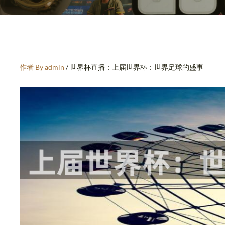
作者 By admin
/ 世界杯直播：上届世界杯：世界足球的盛事