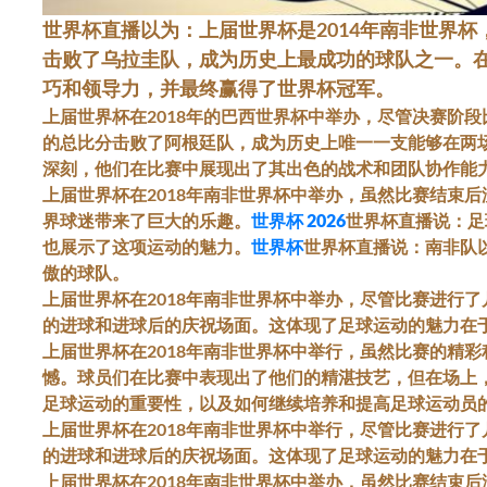
世界杯直播
以为：上届世界杯是2014年南非世界
击败了乌拉圭队，成为历史上最成功的球队之一。
巧和领导力，并最终赢得了世界杯冠军。
上届世界杯在2018年的巴西世界杯中举办，尽管决赛阶
的总比分击败了阿根廷队，成为历史上唯一一支能够在两
深刻，他们在比赛中展现出了其出色的战术和团队协作能
上届世界杯在2018年南非世界杯中举办，虽然比赛结束
界球迷带来了巨大的乐趣。
世界杯 2026
世界杯直播说：足
也展示了这项运动的魅力。
世界杯
世界杯直播说：南非队
傲的球队。
上届世界杯在2018年南非世界杯中举办，尽管比赛进行
的进球和进球后的庆祝场面。这体现了足球运动的魅力在
上届世界杯在2018年南非世界杯中举行，虽然比赛的精
憾。球员们在比赛中表现出了他们的精湛技艺，但在场上
足球运动的重要性，以及如何继续培养和提高足球运动员
上届世界杯在2018年南非世界杯中举行，尽管比赛进行
的进球和进球后的庆祝场面。这体现了足球运动的魅力在
上届世界杯在2018年南非世界杯中举办，虽然比赛结束