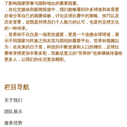
了影响国家荣誉与国际地位的重要因素。
，在社交媒体和新闻报道中，我们能够看到许多球迷和体育爱
好者分享自己的观赛体验，讨论足球比赛中的策略、技巧以及
历史背景，这既是对球员们个人能力的认可，也是对足球文化
的一种传承。
，世界杯不仅仅是一场竞技盛宴，更是一个连接全球球迷，展
示不同国家与民族之间友谊与团结的重要平台。世界杯视频以
为：在未来的日子里，科技的不断发展和人口的增长，足球比
赛将变得更加丰富多彩，而象征意义的“世界杯”也将继续传递给
更多人，让我们的生活更加精彩。
栏目导航
关于我们
团队展示
服务优势