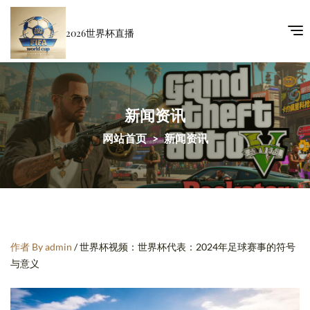
2026世界杯直播
新闻资讯
网站首页
新闻资讯
作者 By admin
/ 世界杯视频：世界杯代表：2024年足球赛事的符号
与意义