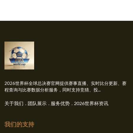
2026世界杯全球总决赛官网提供赛事直播、实时比分更新、赛
程查询与比赛数据分析服务，同时支持竞猜、投...
关于我们
团队展示
服务优势
2026世界杯资讯
我们的支持